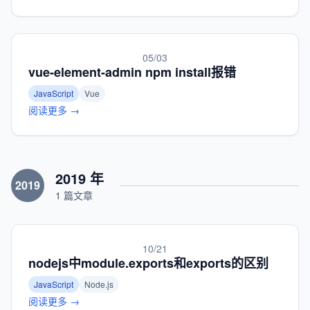
05/03
vue-element-admin npm install报错
JavaScript
Vue
阅读更多 →
2019 年
2019
1 篇文章
10/21
nodejs中module.exports和exports的区别
JavaScript
Node.js
阅读更多 →