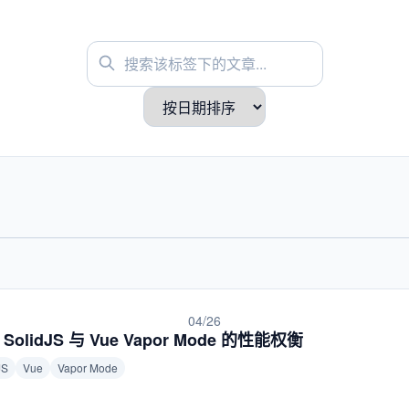
04/26
olidJS 与 Vue Vapor Mode 的性能权衡
JS
Vue
Vapor Mode