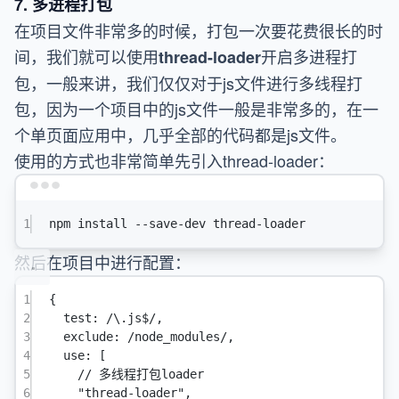
7. 多进程打包
在项目文件非常多的时候，打包一次要花费很长的时
间，我们就可以使用
开启多进程打
thread-loader
包，一般来讲，我们仅仅对于js文件进行多线程打
包，因为一个项目中的js文件一般是非常多的，在一
个单页面应用中，几乎全部的代码都是js文件。
使用的方式也非常简单先引入thread-loader：
Terminal window
1
npm
install
--save-dev
thread-loader
然后在项目中进行配置：
1
{
2
test
:
/
\.
js
$
/
,
3
exclude
:
/
node_modules
/
,
4
use
: [
5
// 多线程打包loader
6
"thread-loader"
,