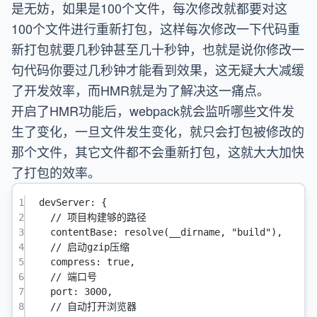
是无妨，如果是100个文件，每次修改就都要对这
100个文件进行重新打包，这样每次修改一下代码重
新打包就要几秒钟甚至几十秒钟，也就是说你修改一
句代码你要过几秒钟才能看到效果，这无疑大大减缓
了开发效率，而HMR就是为了解决这一痛点。
开启了HMR功能后，webpack就会监听哪些文件发
生了变化，一旦文件发生变化，就只会打包被修改的
那个文件，其它文件都不会重新打包，这就大大加快
了打包的效率。
1
devServer
: {
2
// 项目构建够的路径
3
contentBase
: 
resolve
(__dirname, 
"build"
),
4
// 启动gzip压缩
5
compress
: 
true
,
6
// 端口号
7
port
: 
3000
,
8
// 自动打开浏览器