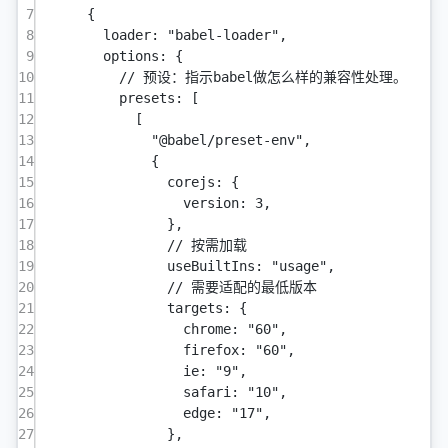
7
{
8
loader: 
"babel-loader"
,
9
options: {
10
// 预设：指示babel做怎么样的兼容性处理。
11
presets: [
12
[
13
"@babel/preset-env"
,
14
{
15
corejs: {
16
version: 
3
,
17
},
18
// 按需加载
19
useBuiltIns: 
"usage"
,
20
// 需要适配的最低版本
21
targets: {
22
chrome: 
"60"
,
23
firefox: 
"60"
,
24
ie: 
"9"
,
25
safari: 
"10"
,
26
edge: 
"17"
,
27
},