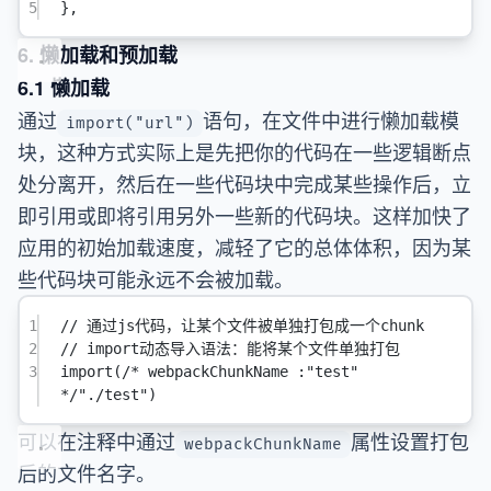
5
},
6. 懒加载和预加载
6.1 懒加载
通过
语句，在文件中进行懒加载模
import("url")
块，这种方式实际上是先把你的代码在一些逻辑断点
处分离开，然后在一些代码块中完成某些操作后，立
即引用或即将引用另外一些新的代码块。这样加快了
应用的初始加载速度，减轻了它的总体体积，因为某
些代码块可能永远不会被加载。
1
// 通过js代码，让某个文件被单独打包成一个chunk
2
// import动态导入语法：能将某个文件单独打包
3
import
(
/* webpackChunkName :"test" 
*/
"./test"
)
可以在注释中通过
属性设置打包
webpackChunkName
后的文件名字。