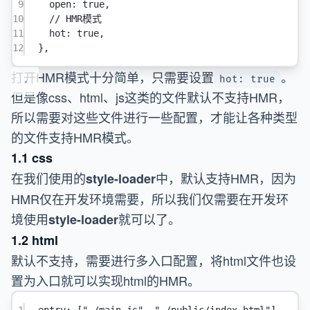
9
open
: 
true
,
10
// HMR模式
11
hot
: 
true
,
12
},
打开HMR模式十分简单，只需要设置
。
hot: true
但是像css、html、js这类的文件默认不支持HMR，
所以需要对这些文件进行一些配置，才能让各种类型
的文件支持HMR模式。
1.1 css
在我们使用的
中，默认支持HMR，因为
style-loader
HMR仅在开发环境需要，所以我们仅需要在开发环
境使用
就可以了。
style-loader
1.2 html
默认不支持，需要进行多入口配置，将html文件也设
置为入口就可以实现html的HMR。
1
entry
: [
"./main.js"
, 
"./public/index.html"
],