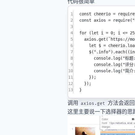
代码很简单
1
const
cheerio
=
require
2
const
axios
=
require
(
"
3
4
for
 (
let
 i 
=
0
; i 
<=
25
5
axios.
get
(
`https://mo
6
let
 $ 
=
 cheerio.
loa
7
$
(
".info"
).
each
((
in
8
console.
log
(
"标题
9
console.
log
(
"评分
10
console.
log
(
"简介
11
});
12
});
13
}
调用
方法会返回
axios.get
这里主要说一下选择器的思