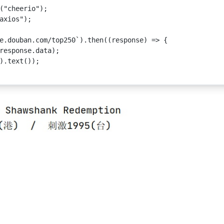
(
"cheerio"
);
axios"
);
e.douban.com/top250`
).
then
((
response
) 
=>
 {
response.data);
).
text
());