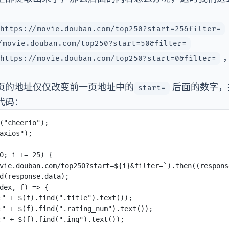
https://movie.douban.com/top250?start=25&filter=
/movie.douban.com/top250?start=50&filter=
https://movie.douban.com/top250?start=0&filter=
页的地址仅仅改变前一页地址中的
后面的数字，
start=
代码：
(
"cheerio"
);
axios"
);
0
; i 
+=
25
) {
vie.douban.com/top250?start=${
i
}&filter=`
).
then
((
respons
d
(response.data);
dex
, 
f
) 
=>
 {
:"
+
$
(f).
find
(
".title"
).
text
());
:"
+
$
(f).
find
(
".rating_num"
).
text
());
:"
+
$
(f).
find
(
".inq"
).
text
());