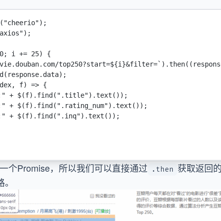
(
"cheerio"
);
axios"
);
0
; i 
+=
25
) {
vie.douban.com/top250?start=${
i
}&filter=`
).
then
((
respons
d
(response.data);
dex
, 
f
) 
=>
 {
:"
+
$
(f).
find
(
".title"
).
text
());
:"
+
$
(f).
find
(
".rating_num"
).
text
());
:"
+
$
(f).
find
(
".inq"
).
text
());
一个Promise，所以我们可以直接通过
获取返回
.then
路。