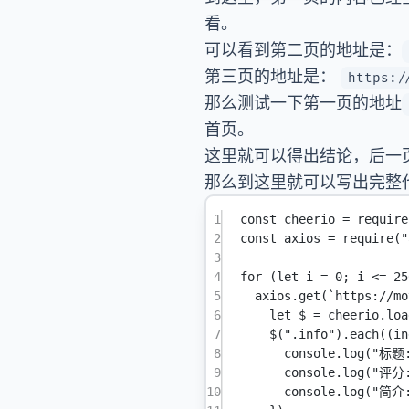
看。
可以看到第二页的地址是：
第三页的地址是：
https:/
那么测试一下第一页的地址
首页。
这里就可以得出结论，后一
那么到这里就可以写出完整
1
const
cheerio
=
require
2
const
axios
=
require
(
"
3
4
for
 (
let
 i 
=
0
; i 
<=
25
5
axios.
get
(
`https://mo
6
let
 $ 
=
 cheerio.
loa
7
$
(
".info"
).
each
((
in
8
console.
log
(
"标题
9
console.
log
(
"评分
10
console.
log
(
"简介