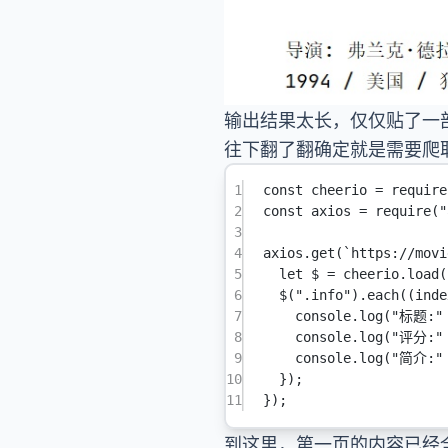
输出结果太长，仅仅贴了一
往下翻了翻确定就是需要爬
1
const
cheerio
=
require
2
const
axios
=
require
(
"
3
4
axios.
get
(
`https://movi
5
let
 $ 
=
 cheerio.
load
(
6
$
(
".info"
).
each
((
inde
7
console.
log
(
"标题:"
8
console.
log
(
"评分:"
9
console.
log
(
"简介:"
10
});
11
});
到这里，第一页的内容已经