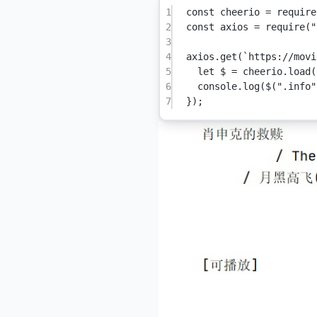
1
const
cheerio
=
require
2
const
axios
=
require
(
"
3
4
axios.
get
(
`https://movi
5
let
 $ 
=
 cheerio.
load
(
6
console.
log
(
$
(
".info"
7
});