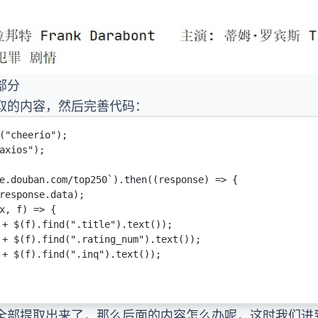
部分
取的内容，然后完善代码：
(
"cheerio"
);
axios"
);
e.douban.com/top250`
).
then
((
response
) 
=>
 {
response.data);
x
, 
f
) 
=>
 {
+
$
(f).
find
(
".title"
).
text
());
+
$
(f).
find
(
".rating_num"
).
text
());
+
$
(f).
find
(
".inq"
).
text
());
全部提取出来了，那么后面的内容怎么办呢，这时我们进