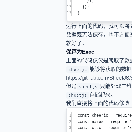
11
});
12
});
13
}
运行上面的代码，就可以将豆
数据既无法保存，也不方便查
就好了。
保存为Excel
上面的代码仅仅是爬取了数据
能够将获取的数据通
sheetjs
https://github.com/SheetJS/
但是
只能处理二维
sheetjs
存储起来。
sheetjs
我们直接将上面的代码修改
1
const
cheerio
=
require
2
const
axios
=
require
(
"
3
const
xlsx
=
require
(
"x