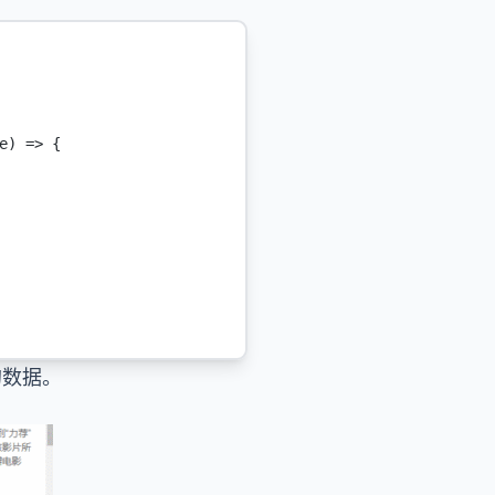
e
) 
=>
 {
的数据。